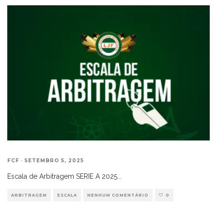
FCF
·
SETEMBRO 5, 2025
Escala de Arbitragem SERIE A 2025
...
ARBITRAGEM
ESCALA
NENHUM COMENTÁRIO
0