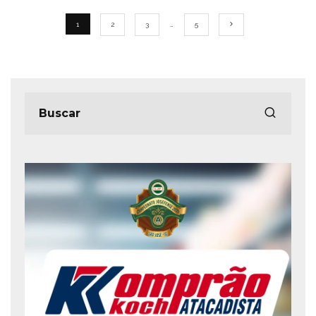
1
2
3
…
5