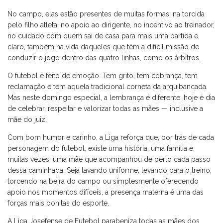
No campo, elas estão presentes de muitas formas: na torcida
pelo filho atleta, no apoio ao dirigente, no incentivo ao treinador,
no cuidado com quem sai de casa para mais uma partida e,
claro, também na vida daqueles que têm a difícil missão de
conduzir o jogo dentro das quatro linhas, como os árbitros.
O futebol é feito de emoção. Tem grito, tem cobrança, tem
reclamação e tem aquela tradicional corneta da arquibancada.
Mas neste domingo especial, a lembrança é diferente: hoje é dia
de celebrar, respeitar e valorizar todas as mães — inclusive a
mãe do juiz.
Com bom humor e carinho, a Liga reforça que, por trás de cada
personagem do futebol, existe uma história, uma família e,
muitas vezes, uma mãe que acompanhou de perto cada passo
dessa caminhada. Seja lavando uniforme, levando para o treino,
torcendo na beira do campo ou simplesmente oferecendo
apoio nos momentos difíceis, a presença materna é uma das
forças mais bonitas do esporte.
A Liga Josefense de Futebol parabeniza todas as mães dos