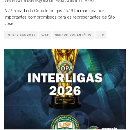
PEREIRAJULIO1985@GMAIL.COM
·
ABRIL 19, 2026
A 2ª rodada da Copa Interligas 2026 foi marcada por
importantes compromissos para os representantes de São
José
...
INTERLIGAS 2026
LJSF
NENHUM COMENTÁRIO
0