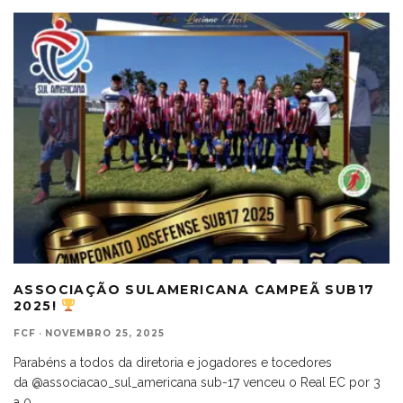
ASSOCIAÇÃO SULAMERICANA CAMPEÃ SUB17
2025!
FCF
·
NOVEMBRO 25, 2025
Parabéns a todos da diretoria e jogadores e tocedores
da @associacao_sul_americana sub-17 venceu o Real EC por 3
a 0
...