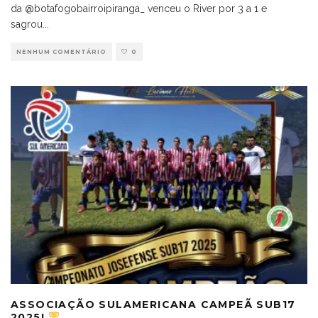
da @botafogobairroipiranga_ venceu o River por 3 a 1 e
sagrou
...
NENHUM COMENTÁRIO
0
ASSOCIAÇÃO SULAMERICANA CAMPEÃ SUB17
2025!