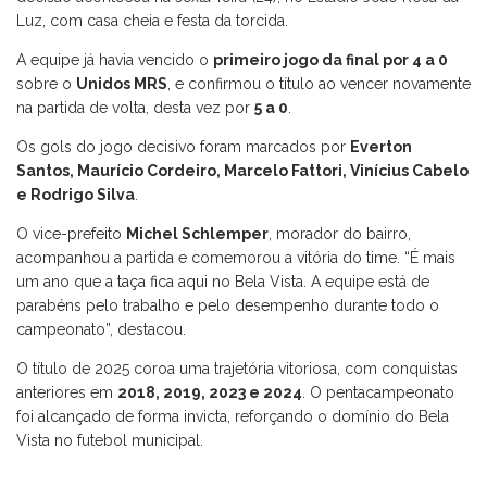
Luz, com casa cheia e festa da torcida.
A equipe já havia vencido o
primeiro jogo da final por 4 a 0
sobre o
Unidos MRS
, e confirmou o título ao vencer novamente
na partida de volta, desta vez por
5 a 0
.
Os gols do jogo decisivo foram marcados por
Everton
Santos, Maurício Cordeiro, Marcelo Fattori, Vinícius Cabelo
e Rodrigo Silva
.
O vice-prefeito
Michel Schlemper
, morador do bairro,
acompanhou a partida e comemorou a vitória do time. “É mais
um ano que a taça fica aqui no Bela Vista. A equipe está de
parabéns pelo trabalho e pelo desempenho durante todo o
campeonato”, destacou.
O título de 2025 coroa uma trajetória vitoriosa, com conquistas
anteriores em
2018, 2019, 2023 e 2024
. O pentacampeonato
foi alcançado de forma invicta, reforçando o domínio do Bela
Vista no futebol municipal.