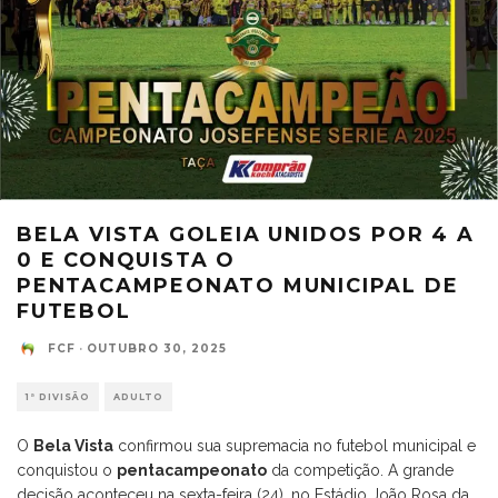
BELA VISTA GOLEIA UNIDOS POR 4 A
0 E CONQUISTA O
PENTACAMPEONATO MUNICIPAL DE
FUTEBOL
FCF
·
OUTUBRO 30, 2025
1ª DIVISÃO
ADULTO
O
Bela Vista
confirmou sua supremacia no futebol municipal e
conquistou o
pentacampeonato
da competição. A grande
decisão aconteceu na sexta-feira (24), no Estádio João Rosa da