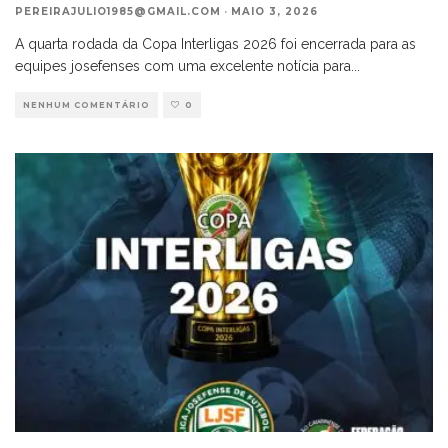
PEREIRAJULIO1985@GMAIL.COM
·
MAIO 3, 2026
A quarta rodada da Copa Interligas 2026 foi encerrada para as
equipes josefenses com uma excelente notícia para
...
NENHUM COMENTÁRIO
0