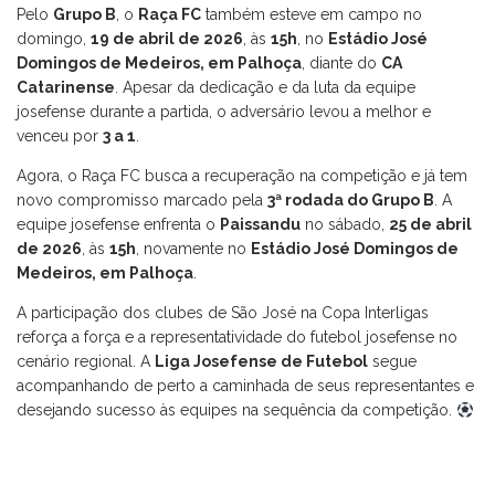
Pelo
Grupo B
, o
Raça FC
também esteve em campo no
domingo,
19 de abril de 2026
, às
15h
, no
Estádio José
Domingos de Medeiros, em Palhoça
, diante do
CA
Catarinense
. Apesar da dedicação e da luta da equipe
josefense durante a partida, o adversário levou a melhor e
venceu por
3 a 1
.
Agora, o Raça FC busca a recuperação na competição e já tem
novo compromisso marcado pela
3ª rodada do Grupo B
. A
equipe josefense enfrenta o
Paissandu
no sábado,
25 de abril
de 2026
, às
15h
, novamente no
Estádio José Domingos de
Medeiros, em Palhoça
.
A participação dos clubes de São José na Copa Interligas
reforça a força e a representatividade do futebol josefense no
cenário regional. A
Liga Josefense de Futebol
segue
acompanhando de perto a caminhada de seus representantes e
desejando sucesso às equipes na sequência da competição.