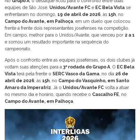
No
Grupo A
, o destaque ficou para o confronto entre duas
equipes de São José.
Unidos/Avante FC
e
EC Bela Vista
se
enfrentaram no domingo,
19 de abril de 2026
, às
15h
, no
Campo do Avante, em Palhoça
, em um duelo que colocou
frente a frente dois representantes josefenses na competição.
Em campo, melhor para o Unidos/Avante, que venceu por
2 a 1
e somou um resultado importante na sequência do
campeonato.
Após o confronto entre as equipes josefenses, os dois clubes já
voltam suas atenções para a
3ª rodada do Grupo A
. O
EC Bela
Vista
terá pela frente o
SERC Vasco da Gama
, no dia
26 de
abril de 2026
, às
15h
, no
Campo do Vasquinho, em Santo
Amaro da Imperatriz
. Já o
Unidos/Avante FC
volta a atuar
no mesmo dia e horário, quando recebe o
Cascalho FE
, no
Campo do Avante, em Palhoça
.