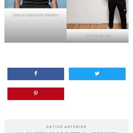
Daiane Aparecida Madeira
Johnny Barros
ARTIGO ANTERIOR