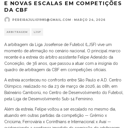
E NOVAS ESCALAS EM COMPETIÇÕES
DA CBF
PEREIRAJULIO1985@GMAIL.COM
·
MARÇO 24, 2026
ARBITRAGEM
LJSF
A arbitragem da Liga Josefense de Futebol (LJSF) vive um
momento de afirmação no cenário nacional. O principal marco
recente é a estreia do árbitro assistente Felipe Aderaldo da
Conceição, de 36 anos, que passou a atuar com a insígnia do
quadro de arbitragem da CBF em competições oficiais.
A estreia aconteceu no confronto entre São Paulo e A.D. Centro
Olímpico, realizado no dia 23 de março de 2026, às 08h, em
Balneário Camboriú, no Centro de Desenvolvimento do Futebol,
pela Liga de Desenvolvimento Sub-14 Feminino.
Além da estreia, Felipe voltou a ser escalado no mesmo dia,
atuando em outras partidas da competição — Grêmio x
Criciúma, Ferroviária x Corinthians e Internacional x Avaí —