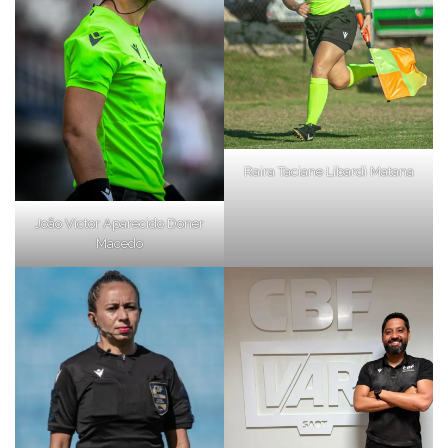
Raira Taciane Libardi Matana
João Victor Aparecido Doner
Macedo