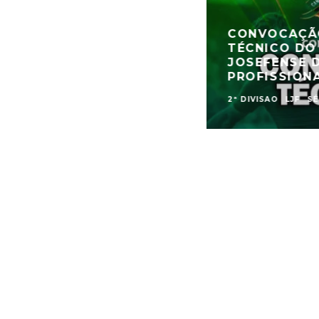
CONVOCAÇÃ
TÉCNICO D
JOSEFENSE 
PROFISSIONA
2ª DIVISAO
LJF
SÉ