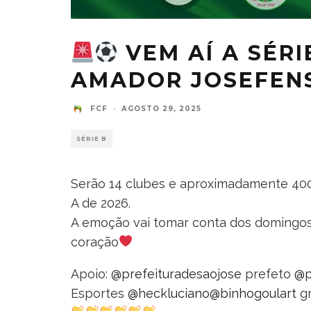
VEM AÍ A SÉRI
AMADOR JOSEFEN
FCF
·
AGOSTO 29, 2025
SÉRIE B
Serão 14 clubes e aproximadamente 400
A de 2026.
A emoção vai tomar conta dos domingos
coração
Apoio:
@prefeituradesaojose
prefeto
@p
Esportes
@heckluciano
@binhogoulart
gr