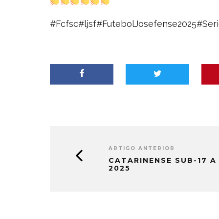
#Fcfsc
#ljsf
#FutebolJosefense2025
#Ser
ARTIGO ANTERIOR
CATARINENSE SUB-17 A
2025