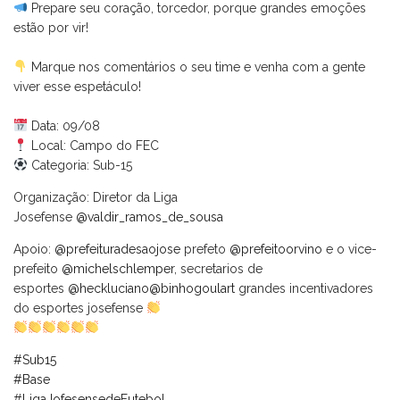
Prepare seu coração, torcedor, porque grandes emoções
estão por vir!
⠀
Marque nos comentários o seu time e venha com a gente
viver esse espetáculo!
⠀
Data: 09/08
Local: Campo do FEC
Categoria: Sub-15
Organização: Diretor da Liga
Josefense
@valdir_ramos_de_sousa
Apoio:
@prefeituradesaojose
prefeto
@prefeitoorvino
e o vice-
prefeito
@michelschlemper
, secretarios de
esportes
@heckluciano
@binhogoulart
grandes incentivadores
do esportes josefense
#Sub15
#Base
#LigaJofesensedeFutebol