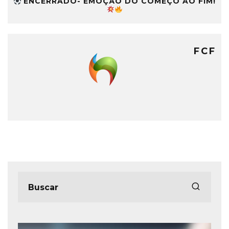
ENCERRADO- EMOÇÃO DO COMEÇO AO FIM!
FCF