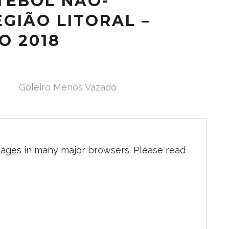
TEBOL NÃO-
EGIÃO LITORAL –
O 2018
Goleiro Menos Vazado
pages in many major browsers. Please read