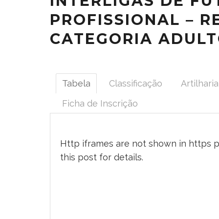
INTERLIGAS DE FU
PROFISSIONAL – R
CATEGORIA ADULT
Tabela
Classificação
Artilharia
Ficha de Inscrição
Http iframes are not shown in https 
this post
for details.